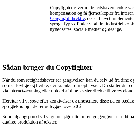
Copyfighter giver rettighedshavere enkle vær
kompensation og få fjernet kopier fra interent
Copyright-direktiv
, der er blevet implemente
sprog. Typisk finder vi alt fra industriel kop
nyhedssites, sociale medier og deslige.
Sådan bruger du Copyfighter
Når du som rettighedshaver ser gengivelser, kan du selv ud fra dine e
som er lovlige og hvilke, der krænker din ophavsret. Du starter din cop
via internet-scraping eller upload af dine tekster direkte til vores cloud
Herefter vil vi søge efter gengivelser og præsentere disse på en pæd
sprogteknologi, der er udbygget over 20 år.
Som udgangspunkt vil vi gerne søge efter ulovlige gengivelser i dit b
daglige produktion af tekster.