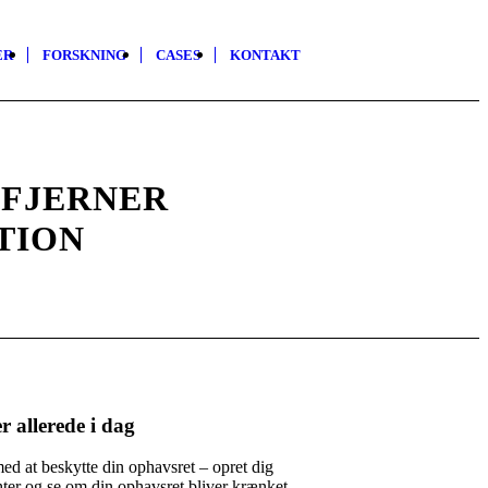
ER
FORSKNING
CASES
KONTAKT
FJERNER
TION
r allerede i dag
d at beskytte din ophavsret – opret dig
er og se om din ophavsret bliver krænket.