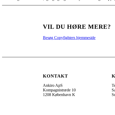
VIL DU HØRE MERE?
Besøg Copyfighters hjemmeside
KONTAKT
Ankiro ApS
Te
Kompagnistræde 10
S
1208 København K
S