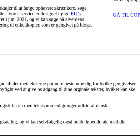
ktøjer til at fange ophavsretskrænkere, søge
tet. Vores service er designet ifølge
EU’s
GÅ TIL CO
ret i juni 2021, og vi kan søge på alverdens
iering til enkeltkopier, som er gengivet på blogs,
gne aftaler med eksterne partnere bestemme dig for hvilke gengivelser,
yfight ved at give os adgang til dine orginale tekster, hvilket kan ske
.
agogisk facon med tekstsammenligninger udført af dansk
agkatalog, og vi kan selvfølgelig også holde løbende øje med din