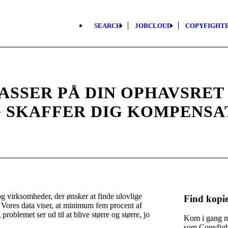
SEARCH
JOBCLOUD
COPYFIGHT
ASSER PÅ DIN OPHAVSRET
G
SKAFFER DIG KOMPENSA
og virksomheder, der ønsker at finde ulovlige
Find kopie
. Vores data viser, at minimum fem procent af
 problemet ser ud til at blive større og større, jo
Kom i gang me
som Copyfight