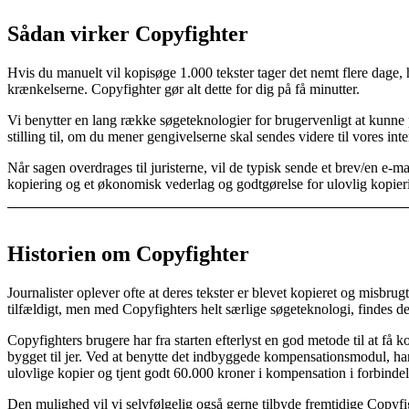
Sådan virker Copyfighter
Hvis du manuelt vil kopisøge 1.000 tekster tager det nemt flere dage, 
krænkelserne. Copyfighter gør alt dette for dig på få minutter.
Vi benytter en lang række søgeteknologier for brugervenligt at kunne 
stilling til, om du mener gengivelserne skal sendes videre til vores inte
Når sagen overdrages til juristerne, vil de typisk sende et brev/en e-
kopiering og et økonomisk vederlag og godtgørelse for ulovlig kopier
Historien om Copyfighter
Journalister oplever ofte at deres tekster er blevet kopieret og misbr
tilfældigt, men med Copyfighters helt særlige søgeteknologi, findes de
Copyfighters brugere har fra starten efterlyst en god metode til at få
bygget til jer. Ved at benytte det indbyggede kompensationsmodul, har
ulovlige kopier og tjent godt 60.000 kroner i kompensation i forbindel
Den mulighed vil vi selvfølgelig også gerne tilbyde fremtidige Copyf