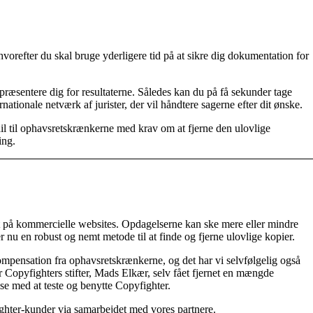
hvorefter du skal bruge yderligere tid på at sikre dig dokumentation for
præsentere dig for resultaterne. Således kan du på få sekunder tage
rnationale netværk af jurister, der vil håndtere sagerne efter dit ønske.
mail til ophavsretskrænkerne med krav om at fjerne den ulovlige
ing.
ugt på kommercielle websites. Opdagelserne kan ske mere eller mindre
r nu en robust og nemt metode til at finde og fjerne ulovlige kopier.
 kompensation fra ophavsretskrænkerne, og det har vi selvfølgelig også
 Copyfighters stifter, Mads Elkær, selv fået fjernet en mængde
se med at teste og benytte Copyfighter.
ighter-kunder via samarbejdet med vores partnere.