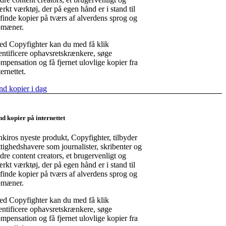
ærkt værktøj, der på egen hånd er i stand til
 finde kopier på tværs af alverdens sprog og
omæner.
d Copyfighter kan du med få klik
entificere ophavsretskrænkere, søge
mpensation og få fjernet ulovlige kopier fra
ternettet.
nd kopier i dag
nd kopier på internettet
kiros nyeste produkt, Copyfighter, tilbyder
ttighedshavere som journalister, skribenter og
dre content creators, et brugervenligt og
ærkt værktøj, der på egen hånd er i stand til
 finde kopier på tværs af alverdens sprog og
omæner.
d Copyfighter kan du med få klik
entificere ophavsretskrænkere, søge
mpensation og få fjernet ulovlige kopier fra