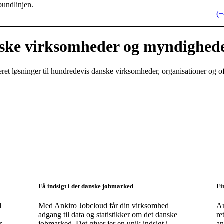
bundlinjen.
(+
nske virksomheder og myndighed
eret løsninger til hundredevis danske virksomheder, organisationer og o
Få indsigt i det danske jobmarked
Fi
d
Med Ankiro Jobcloud får din virksomhed
An
adgang til data og statistikker om det danske
re
r
jobmarked. Det giver jer en unik indsigt i
an