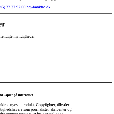
45) 33 27 97 00
hej@ankiro.dk
er
ffentlige myndigheder.
nd kopier på internettet
kiros nyeste produkt, Copyfighter, tilbyder
ttighedshavere som journalister, skribenter og
dre content creators, et brugervenligt og