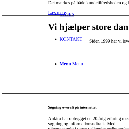
Det mærkes på både kundetilfredsheden og 
Læs mere
CASES
Vi hjælper store da
KONTAKT
Siden 1999 har vi lev
Menu
Menu
Søgning overalt på internettet
Ankiro har opbygget en 20-årig erfaring me
søgning og informationsudtræk. Med
udgangspunkt i vores velkendte ordbøger ha