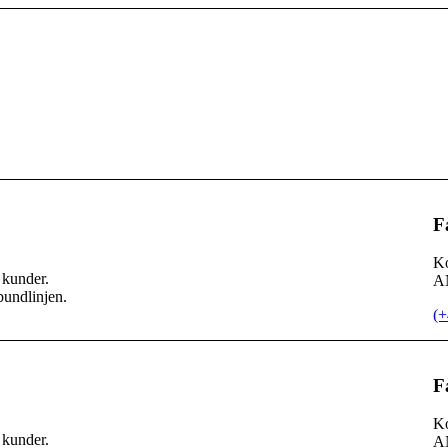
F
Ko
kunder.
AN
bundlinjen.
(+
F
Ko
kunder.
AN