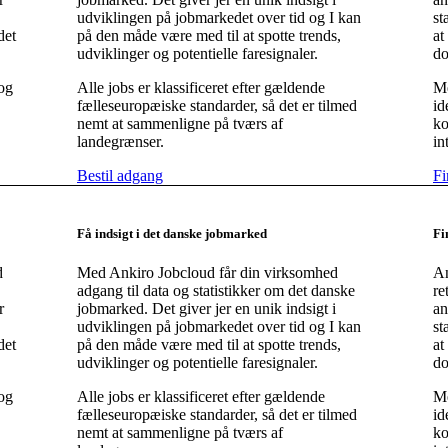
udviklingen på jobmarkedet over tid og I kan
st
det
på den måde være med til at spotte trends,
at
udviklinger og potentielle faresignaler.
d
 og
Alle jobs er klassificeret efter gældende
Me
fælleseuropæiske standarder, så det er tilmed
id
nemt at sammenligne på tværs af
ko
landegrænser.
in
Bestil adgang
Fi
Få indsigt i det danske jobmarked
Fi
d
Med Ankiro Jobcloud får din virksomhed
An
adgang til data og statistikker om det danske
re
r
jobmarked. Det giver jer en unik indsigt i
an
udviklingen på jobmarkedet over tid og I kan
st
det
på den måde være med til at spotte trends,
at
udviklinger og potentielle faresignaler.
d
 og
Alle jobs er klassificeret efter gældende
Me
fælleseuropæiske standarder, så det er tilmed
id
nemt at sammenligne på tværs af
ko